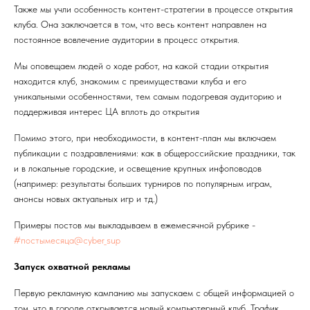
Также мы учли особенность контент-стратегии в процессе открытия
клуба. Она заключается в том, что весь контент направлен на
постоянное вовлечение аудитории в процесс открытия.
Мы оповещаем людей о ходе работ, на какой стадии открытия
находится клуб, знакомим с преимуществами клуба и его
уникальными особенностями, тем самым подогревая аудиторию и
поддерживая интерес ЦА вплоть до открытия
Помимо этого, при необходимости, в контент-план мы включаем
публикации с поздравлениями: как в общероссийские праздники, так
и в локальные городские, и освещение крупных инфоповодов
(например: результаты больших турниров по популярным играм,
анонсы новых актуальных игр и тд.)
Примеры постов мы выкладываем в ежемесячной рубрике -
#постымесяца@cyber_sup
Запуск охватной рекламы
Первую рекламную кампанию мы запускаем с общей информацией о
том, что в городе открывается новый компьютерный клуб. Трафик