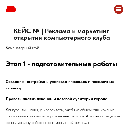
Главная
/
Кейсы
/
КЕЙС № | Реклама и маркетинг открытия компьютерного клуба
КЕЙС № | Реклама и маркетинг
открытия компьютерного клуба
Компьютерный клуб
Этап 1 - подготовительные работы
Создание, настройка и упаковка площадок и посадочных
страниц
Провели анализ локации и целевой аудитории города
Конкуренты, школы, университеты, учебные общежития, крупные
спортивные комплексы, торговые центры и т.д. А также определили
основную зону работы таргетированной рекламы