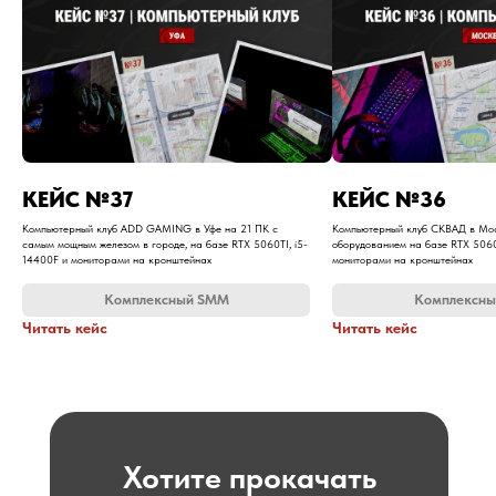
КЕЙС №37
КЕЙС №36
Компьютерный клуб ADD GAMING в Уфе на 21 ПК с
Компьютерный клуб СКВАД в Мос
самым мощным железом в городе, на базе RTX 5060TI, i5-
оборудованием на базе RTX 5060
14400F и мониторами на кронштейнах
мониторами на кронштейнах
Комплексный SMM
Комплексн
Читать кейс
Читать кейс
Хотите прокачать