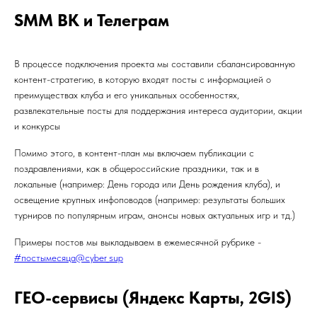
SMM ВК и Телеграм
В процессе подключения проекта мы составили сбалансированную
контент-стратегию, в которую входят посты с информацией о
преимуществах клуба и его уникальных особенностях,
развлекательные посты для поддержания интереса аудитории, акции
и конкурсы
Помимо этого, в контент-план мы включаем публикации с
поздравлениями, как в общероссийские праздники, так и в
локальные (например: День города или День рождения клуба), и
освещение крупных инфоповодов (например: результаты больших
турниров по популярным играм, анонсы новых актуальных игр и тд.)
Примеры постов мы выкладываем в ежемесячной рубрике -
#постымесяца@cyber_sup
ГЕО-cервисы (Яндекс Карты, 2GIS)