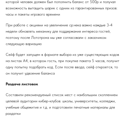
которой человек должен был пополнить баланс от 500р и получал
возможность вытащить шарик с одним из гарантированных призов:
часы и пакеты игрового времени
При работе с акциями на увеличение ср.чека важно каждые 3-4
недели обновлять механику для поддержания интереса гостей,
поэтому после Лототрона мы уже согласовали с заказчиком
следующую вариацию
Сейф будет запущен в формате выбора из уже существующих кодов
на листах А4, в котором гость, при покупке пакета 5 часов, получит
одну попытку подобрать код. Если после ввода, сейф откроется, то
он получит удвоение баланса
Раздача листовок
Составили рекомендуемый список мест с наибольшим скоплением
целевой аудитории кибер-клубов: школы, университеты, колледжи,
учебные общежития и т.д. и подготовили печатные материалы для
раздатки