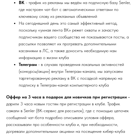
ВК
- трафик из рекламы мы ведём на подписную базу Senler,
где настроен чат-бот с автоматическими ответами по
ключевому слову из рекламных объявлений
На сегодняшний день это самый эффективный метод,
поскольку «умная лента ВК» режет охваты и зачастую
подписчикам вашего сообщества не показываются посты, а
рассылки позволяют их прогревать дополнительными
касаниями в ЛС, а также доносить необходимую нам
информацию о жизни клуба
Телеграм
- в случаях проведения локальных активностей
(конкурсы/акции) внутри Телеграм-канала, мы запускаем
таргетированную рекламу в ВК с посадкой напрямую на
подписку в Телеграм-канал компьютерного клуба
Оффер на 3 часа в подарок для новичков при регистрации -
дарили 3 часа новым гостям при регистрации в клубе. Трафик
сажали в Senler (ВК-сервис для рассылок), где с помощью цепочек
сообщений чат-бота подробно описывали условия оффера,
рассказывали про особенности клуба и, при необходимости,
догревали дополнительными акциями на посещение кибер-клуба