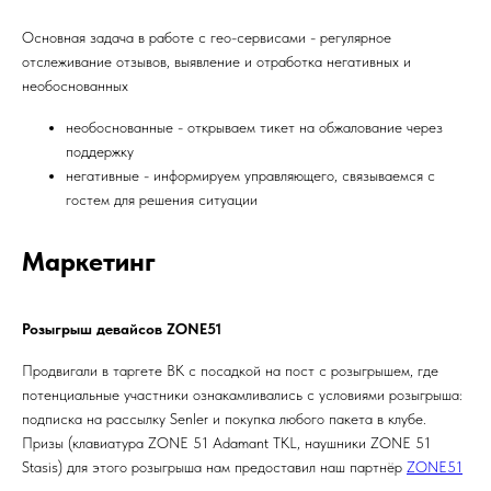
Основная задача в работе с гео-сервисами - регулярное
отслеживание отзывов, выявление и отработка негативных и
необоснованных
необоснованные - открываем тикет на обжалование через
поддержку
негативные - информируем управляющего, связываемся с
гостем для решения ситуации
Маркетинг
Розыгрыш девайсов ZONE51
Продвигали в таргете ВК с посадкой на пост с розыгрышем, где
потенциальные участники ознакамливались с условиями розыгрыша:
подписка на рассылку Senler и покупка любого пакета в клубе.
Призы (клавиатура ZONE 51 Adamant TKL, наушники ZONE 51
Stasis) для этого розыгрыша нам предоставил наш партнёр
ZONE51