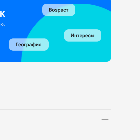
VK
ию,
ы