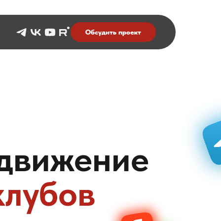
Обсудить проект
движение
клубов