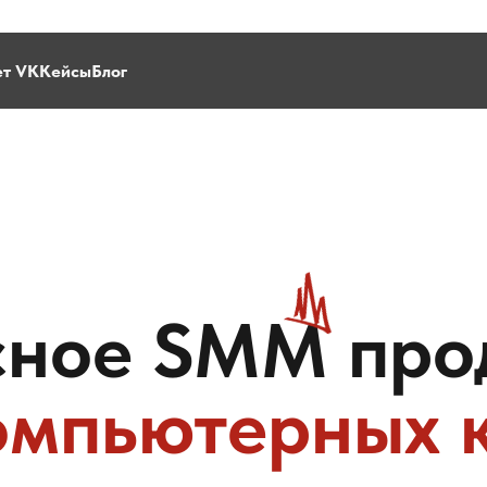
ет VK
Кейсы
Блог
сное SMM про
омпьютерных 