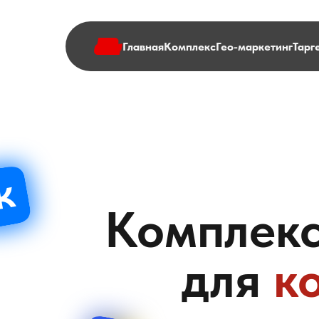
Главная
Комплекс
Гео-маркетинг
Тарг
Комплек
для
к