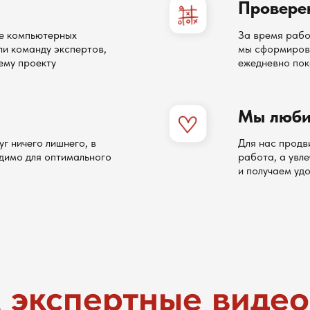
Провере
е компьютерных
За время рабо
ли команду экспертов,
мы сформирова
ему проекту
ежедневно пок
Мы любим
г ничего лишнего, в
Для нас продв
одимо для оптимального
работа, а увл
и получаем уд
м
экспертные видео