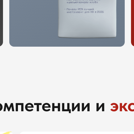
омпетенции и
эк