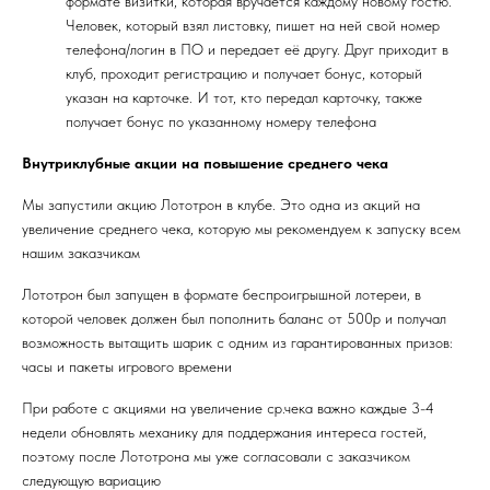
формате визитки, которая вручается каждому новому гостю.
Человек, который взял листовку, пишет на ней свой номер
телефона/логин в ПО и передает её другу. Друг приходит в
клуб, проходит регистрацию и получает бонус, который
указан на карточке. И тот, кто передал карточку, также
получает бонус по указанному номеру телефона
Внутриклубные акции на повышение среднего чека
Мы запустили акцию Лототрон в клубе. Это одна из акций на
увеличение среднего чека, которую мы рекомендуем к запуску всем
нашим заказчикам
Лототрон был запущен в формате беспроигрышной лотереи, в
которой человек должен был пополнить баланс от 500р и получал
возможность вытащить шарик с одним из гарантированных призов:
часы и пакеты игрового времени
При работе с акциями на увеличение ср.чека важно каждые 3-4
недели обновлять механику для поддержания интереса гостей,
поэтому после Лототрона мы уже согласовали с заказчиком
следующую вариацию