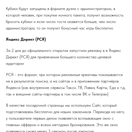
Кубики будут запущены в формате дуэли с администратором, в
которой человек, при покупке ночного пакета, получит возможность
бросить кубики и если число гостя окажется больше, чем число
администратора, то он получит бонусный час игры бесплатно
Яндекс Директ (РСЯ)
За 2 дня до официального открытия запустили рекламу в в Яндекс
Директ (РСЯ) для привлечения большего количества целевой
аудитории
РСЯ - это формат, при котором рекламные креативы показываются
не в результатах поиска, а на сайтах и в приложениях партнёров
Яндекса (как внутренние сервисы Такси, ТВ, Лавка, Карты, Еда и т.д,
так и внешние сайты-партнеры в том числе ВК и Телеграм)
В качестве посадочной страницы мы используем Cайт, который
подготавливаем бесплатно для наших заказчиков. Переходя на него,
у пользователя первым делом появляется всплывающее окно с
главным оффером и всеми методами бронирования. Это же окно
появляется снова через 3 секунды после закрытия