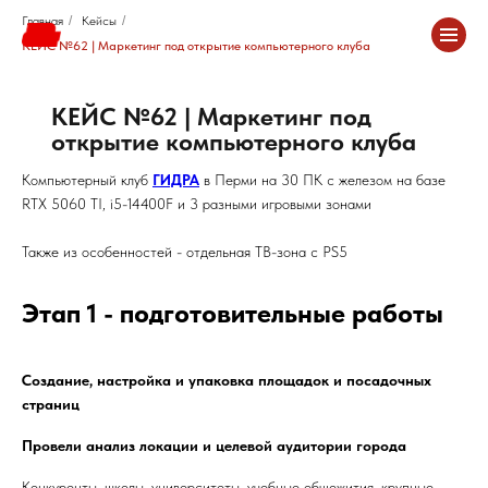
Главная
/
Кейсы
/
КЕЙС №62 | Маркетинг под открытие компьютерного клуба
КЕЙС №62 | Маркетинг под
открытие компьютерного клуба
Компьютерный клуб
ГИДРА
в Перми на 30 ПК с железом на базе
RTX 5060 TI, i5-14400F и 3 разными игровыми зонами
Также из особенностей - отдельная ТВ-зона с PS5
Этап 1 - подготовительные работы
Создание, настройка и упаковка площадок и посадочных
страниц
Провели анализ локации и целевой аудитории города
Конкуренты, школы, университеты, учебные общежития, крупные