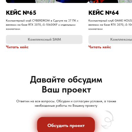
​КЕЙС №65
​КЕЙС №64
Компьютерный клуб CYBERDROM в Сургуте на 37 ПК с
Компьютерный клуб GAME HOUSE
железом на базе RTX 3070, i5-10600KF и отдельными
железом на базе RTX 3070, i5-1
комнатами
комнатами
Комплексный SMM
Комплексн
Читать кейс
Читать кейс
Давайте обсудим
Ваш проект
Ответим на все вопросы. Обсудим и согласуем условия, а также
необходимые работы по Вашему проекту
Обсудить проект
Обсудить проект