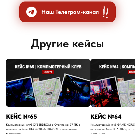
Наш Телеграм-канал
Другие кейсы
​КЕЙС №65
​КЕЙС №64
Компьютерный клуб CYBERDROM в Сургуте на 37 ПК с
Компьютерный клуб GAME HOUSE
железом на базе RTX 3070, i5-10600KF и отдельными
железом на базе RTX 3070, i5-1
комнатами
комнатами