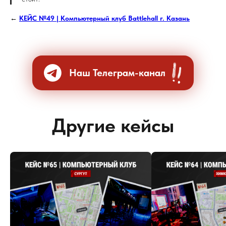
←
КЕЙС №49 | Компьютерный клуб Battlehall г. Казань
Наш Телеграм-канал
Другие кейсы