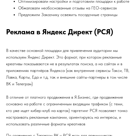
Оптимизировали настройки и подготовили площадки к работе
Обжаловали необоснованные отзывы на ГЕО-сервисах
Предложили Заказчику освежить посадочные страницы
Реклама в Яндекс Директ (РСЯ)
В качестве основной площадки для привлечения аудитории мы
используем Яндекс Директ. Это формат, при котором рекламные
креативы показываются не в результатах поиска, а на сайтах и в
приложениях партнёров Яндекса (как внутренние сервисы Такси, ТВ,
Лавка, Карты, Еда и т.д, так и внешние сайты-партнеры в том числе
ВК и Телеграм)
В отличие от платного продвижения в Я.Бизнес, где продвижение
основано на работе с ограниченным входящим трафиком (с теми,
кто уже ищет кибер-клуб на картах) таргетинг РСЯ позволяет тонко
настраивать рекламные кампании, ориентируясь на интересы, и
использовать различные форматы креативов
По сравнению с Таргетом ВК у РСЯ есть ряд преимуществ: