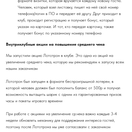
формате визитки, которая вручается каждому новому гостю.
Человек, который взял листовку, пишет на ней свой номер
телефона/логин в ПО и передает её другу. Друг приходит в
клуб, проходит регистрацию и получает бонус, который
указан на карточке. И тот, кто передал карточку, также
получает бонус по указанному номеру телефона
Внутриклубные акции на повышение среднего чека
Мы запустили акцию Лототрон в клубе. Это одна из акций на
увеличение среднего чека, которую мы рекомендуем к запуску всем
нашим заказчикам
Лототрон был запущен в формате беспроигрышной лотереи, в
которой человек должен был пополнить баланс от 500р и получал
возможность вытащить шарик с одним из гарантированных призов:
часы и пакеты игрового времени
При работе с акциями на увеличение ср.чека важно каждые 3-4
недели обновлять механику для поддержания интереса гостей,
поэтому после Лототрона мы уже согласовали с заказчиком