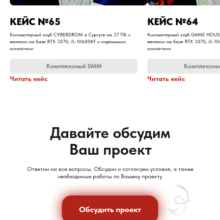
​КЕЙС №65
​КЕЙС №64
Компьютерный клуб CYBERDROM в Сургуте на 37 ПК с
Компьютерный клуб GAME HOUSE
железом на базе RTX 3070, i5-10600KF и отдельными
железом на базе RTX 3070, i5-1
комнатами
комнатами
Комплексный SMM
Комплексн
Читать кейс
Читать кейс
Давайте обсудим
Ваш проект
Ответим на все вопросы. Обсудим и согласуем условия, а также
необходимые работы по Вашему проекту
Обсудить проект
Обсудить проект