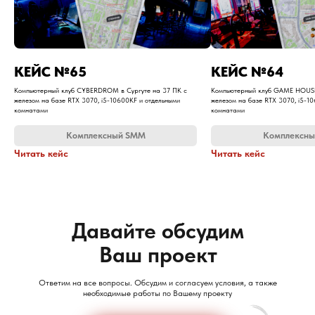
​КЕЙС №65
​КЕЙС №64
Компьютерный клуб CYBERDROM в Сургуте на 37 ПК с
Компьютерный клуб GAME HOUSE
железом на базе RTX 3070, i5-10600KF и отдельными
железом на базе RTX 3070, i5-1
комнатами
комнатами
Комплексный SMM
Комплексн
Читать кейс
Читать кейс
Давайте обсудим
Ваш проект
Ответим на все вопросы. Обсудим и согласуем условия, а также
необходимые работы по Вашему проекту