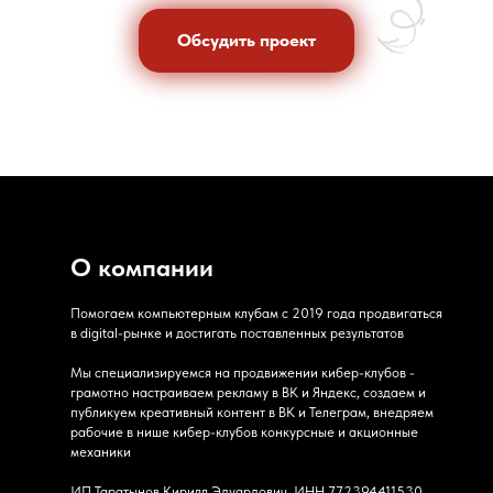
Обсудить проект
Обсудить проект
О компании
Помогаем компьютерным клубам с 2019 года продвигаться
в digital-рынке и достигать поставленных результатов
Мы специализируемся на продвижении кибер-клубов -
грамотно настраиваем рекламу в ВК и Яндекс, создаем и
публикуем креативный контент в ВК и Телеграм, внедряем
рабочие в нише кибер-клубов конкурсные и акционные
механики
ИП Таратынов Кирилл Эдуардович, ИНН 772394411530