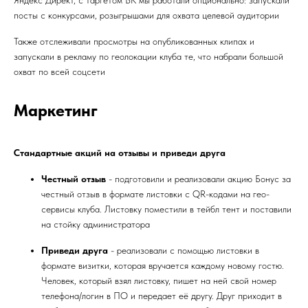
Яндекс Директ, с таргетом ВК мы работали опционально: запускали
посты с конкурсами, розыгрышами для охвата целевой аудитории
Также отслеживали просмотры на опубликованных клипах и
запускали в рекламу по геолокации клуба те, что набрали большой
охват по всей соцсети
Маркетинг
Стандартные акций на отзывы и приведи друга
Честный отзыв
- подготовили и реализовали акцию Бонус за
честный отзыв в формате листовки с QR-кодами на гео-
сервисы клуба. Листовку поместили в тейбл тент и поставили
на стойку администратора
Приведи друга
- реализовали с помощью листовки в
формате визитки, которая вручается каждому новому гостю.
Человек, который взял листовку, пишет на ней свой номер
телефона/логин в ПО и передает её другу. Друг приходит в